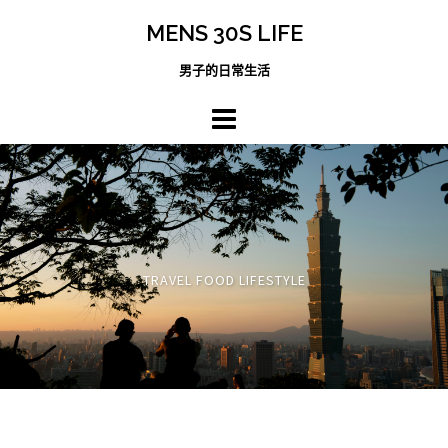
跳
MENS 30S LIFE
至
主
男子的日常生活
內
容
區
TRAVEL FOOD LIFESTYLE