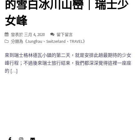
的雪白冰川山巒｜瑞士少
女峰
發表於
三月 4, 2020
留下留言
分類為《
Jungfrau
、
Switzerland
、
TRAVEL
》
來到瑞士格林德瓦小鎮的第二天，就是安排此趟最期待的少女
峰行程；不過後來瑞士旅行結束，我們都深深覺得這裡一座座
的 […]