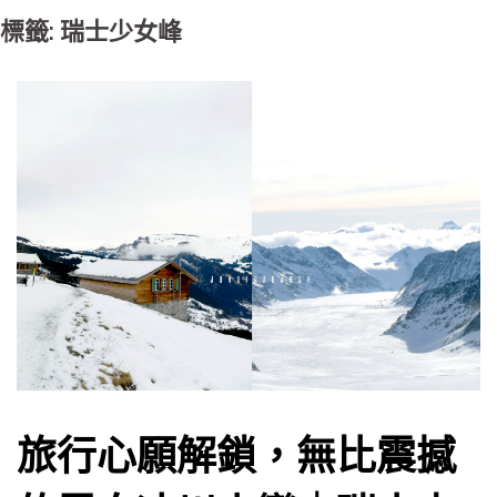
標籤: 瑞士少女峰
旅行心願解鎖，無比震撼