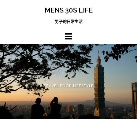
跳
MENS 30S LIFE
至
主
男子的日常生活
內
容
區
TRAVEL FOOD LIFESTYLE