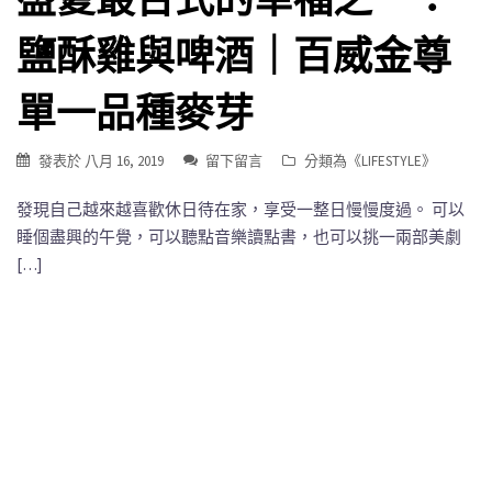
鹽酥雞與啤酒｜百威金尊
單一品種麥芽
發表於
八月 16, 2019
留下留言
分類為《
LIFESTYLE
》
發現自己越來越喜歡休日待在家，享受一整日慢慢度過。 可以
睡個盡興的午覺，可以聽點音樂讀點書，也可以挑一兩部美劇
[…]