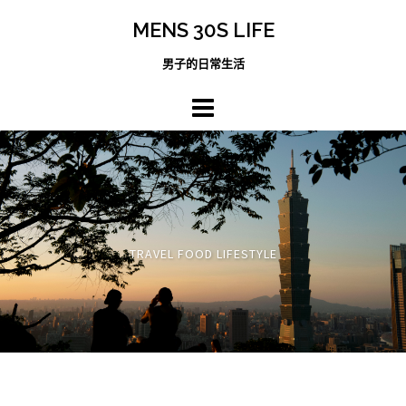
跳
MENS 30S LIFE
至
主
男子的日常生活
內
容
區
TRAVEL FOOD LIFESTYLE