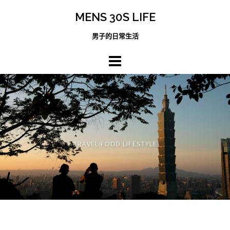
跳
MENS 30S LIFE
至
主
男子的日常生活
內
容
區
TRAVEL FOOD LIFESTYLE