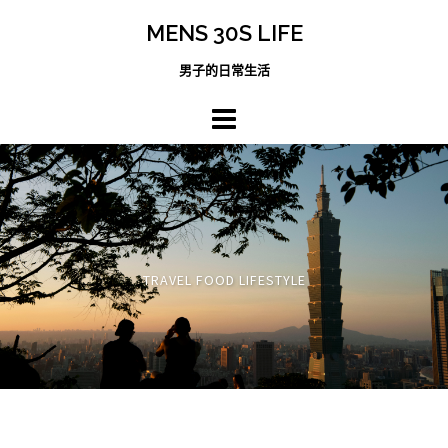
跳
MENS 30S LIFE
至
主
男子的日常生活
內
容
區
TRAVEL FOOD LIFESTYLE