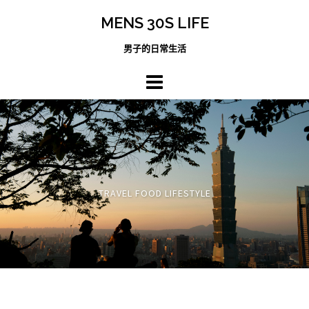
跳
MENS 30S LIFE
至
主
男子的日常生活
內
容
區
TRAVEL FOOD LIFESTYLE