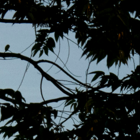
跳
MENS 30S LIFE
至
主
男子的日常生活
內
容
區