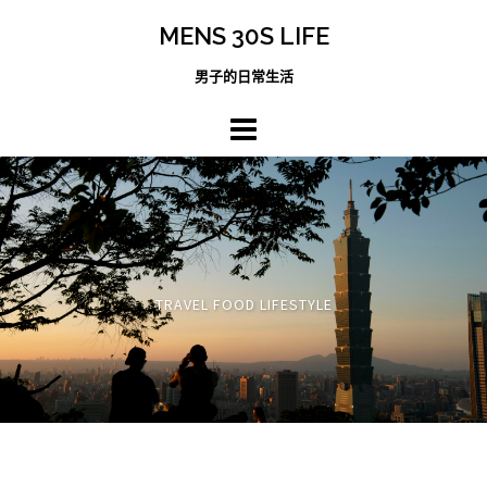
跳
MENS 30S LIFE
至
主
男子的日常生活
內
容
區
TRAVEL FOOD LIFESTYLE