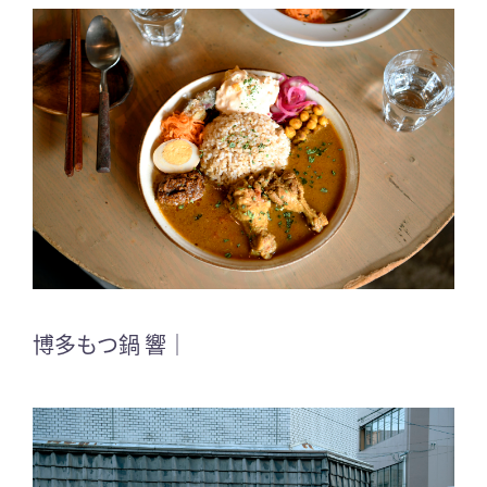
博多もつ鍋 響｜