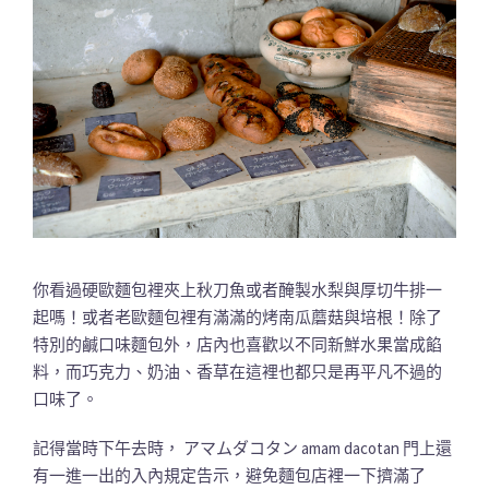
你看過硬歐麵包裡夾上秋刀魚或者醃製水梨與厚切牛排一
起嗎！或者老歐麵包裡有滿滿的烤南瓜蘑菇與培根！除了
特別的鹹口味麵包外，店內也喜歡以不同新鮮水果當成餡
料，而巧克力、奶油、香草在這裡也都只是再平凡不過的
口味了。
記得當時下午去時， アマムダコタン amam dacotan 門上還
有一進一出的入內規定告示，避免麵包店裡一下擠滿了