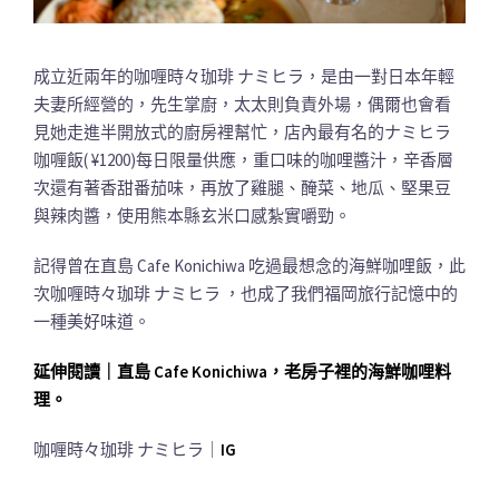
成立近兩年的咖喱時々珈琲 ナミヒラ，是由一對日本年輕
夫妻所經營的，先生掌廚，太太則負責外場，偶爾也會看
見她走進半開放式的廚房裡幫忙，店內最有名的ナミヒラ
咖喱飯( ¥1200)每日限量供應，重口味的咖哩醬汁，辛香層
次還有著香甜番茄味，再放了雞腿、醃菜、地瓜、堅果豆
與辣肉醬，使用熊本縣玄米口感紮實嚼勁。
記得曾在直島 Cafe Konichiwa 吃過最想念的海鮮咖哩飯，此
次咖喱時々珈琲 ナミヒラ ，也成了我們福岡旅行記憶中的
一種美好味道。
延伸閱讀｜直島 Cafe Konichiwa，老房子裡的海鮮咖哩料
理。
咖喱時々珈琲 ナミヒラ｜
IG