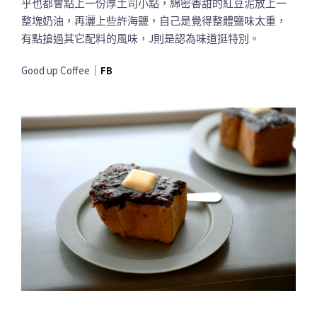
乎也都會點上一份厚土司小點，綿密香甜的紅豆泥放上一
整塊奶油，再灑上些許海鹽，自己是覺得整體鹽味太重，
有點搶過其它配料的風味，J則是認為味道挺特別。
Good up Coffee｜
FB