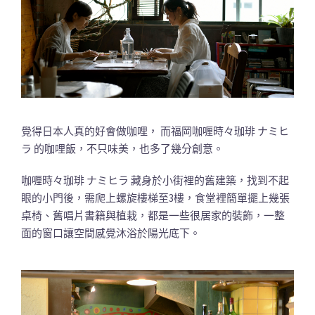
覺得日本人真的好會做咖哩， 而福岡咖喱時々珈琲 ナミヒ
ラ 的咖哩飯，不只味美，也多了幾分創意。
咖喱時々珈琲 ナミヒラ 藏身於小街裡的舊建築，找到不起
眼的小門後，需爬上螺旋樓梯至3樓，食堂裡簡單擺上幾張
桌椅、舊唱片書籍與植栽，都是一些很居家的裝飾，一整
面的窗口讓空間感覺沐浴於陽光底下。