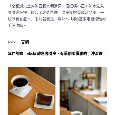
「拿起爐火上的熱壺將水倒進另一個細嘴小壺，熱水注入
咖啡濾杯裡，竄起了輕柔白煙，滿室咖啡香瞬時又添上一
股厚實香氣。」眼前著實是一場Abeki 咖啡室限定最優雅的
手沖演繹。
Abeki ｜
官網
延伸閱讀｜Abeki 轉角咖啡室，有最剛柔優雅的手沖演繹。