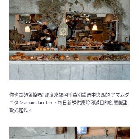
你也是麵包控嗎? 那麼來福岡千萬別錯過中央區的 アマムダ
コタン amam dacotan ，每日新鮮供應玲瑯滿目的創意鹹甜
歐式麵包。