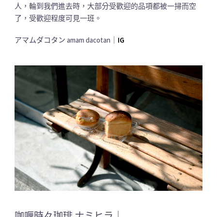
人，輪到我們進去時，大部分受歡迎的品項都被一掃而空
了，受歡迎程度可見一班。
アマムダコタン amam dacotan｜
IG
咖喱時々珈琲 ナミヒラ｜