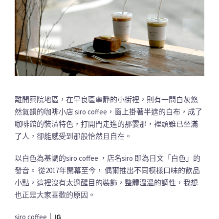
離開藥院地區，在早良區寧靜的小街裡，則有一間白灰悠
然氣韻的咖啡小店 siro coffee，窗上掛著半遮的白布，成了
咖啡館的裝潢特色，打開門走進的那霎那，裡頭雖已坐滿
了人，卻能感受到那般怡然且自在。
以白色為基調的siro coffee ，店名siro 即為日文「白色」的
發音。 從2017年開幕至今， 偶爾推出不同模樣口味的飲品
小點，這裡沒有太過醒目的裝飾，整體溫溫的調性，我想
也正是大家喜歡的原因。
siro coffee｜
IG