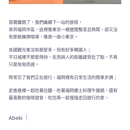
首爾離開了，我們繼續下一站的旅程，
來到福岡市區，這裡像東京一樣遼闊整潔且熱鬧，卻又沒
有那般擁擠喧嘩，像是一座小東京。
各國觀光客沒有那麼多，但有好多韓國人；
平日城裡不那麼飛快，反而與人的距離感受近了點，不再
只是匆匆而過。
時常忘了我們正在旅行，福岡裡有日常生活的簡單步調；
走進巷裡一起吃著拉麵、吃著福岡鄉土料理牛腸鍋，還有
最喜歡的咖啡甜食，吃完再一起慢慢走回旅行的家。
Abeki ｜