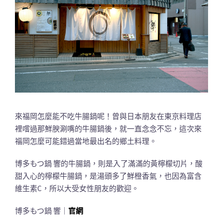
來福岡怎麼能不吃牛腸鍋呢！曾與日本朋友在東京料理店
裡嚐過那鮮腴涮嘴的牛腸鍋後，就一直念念不忘，這次來
福岡怎麼可能錯過當地最出名的鄉土料理。
博多もつ鍋 響的牛腸鍋，則是入了滿滿的黃檸檬切片，酸
甜入心的檸檬牛腸鍋，是湯頭多了鮮橙香氣，也因為富含
維生素C，所以大受女性朋友的歡迎。
博多もつ鍋 響｜
官網