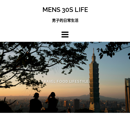
跳
MENS 30S LIFE
至
主
男子的日常生活
內
容
區
TRAVEL FOOD LIFESTYLE