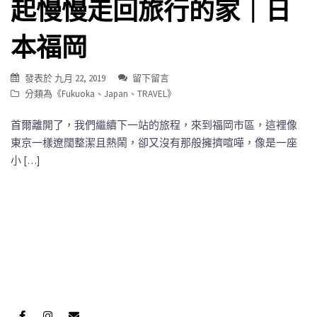
起慢慢走回旅行的家｜日
本福岡
發表於
九月 22, 2019
留下留言
分類為《
Fukuoka
、
Japan
、
TRAVEL
》
首爾離開了，我們繼續下一站的旅程，來到福岡市區，這裡像
東京一樣遼闊整潔且熱鬧，卻又沒有那般擁擠喧嘩，像是一座
小 […]