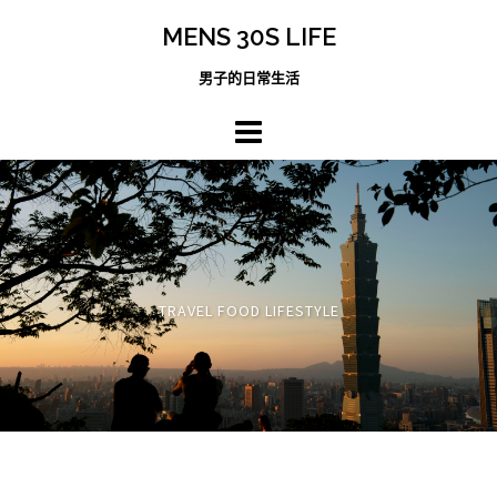
跳
MENS 30S LIFE
至
主
男子的日常生活
內
容
區
TRAVEL FOOD LIFESTYLE