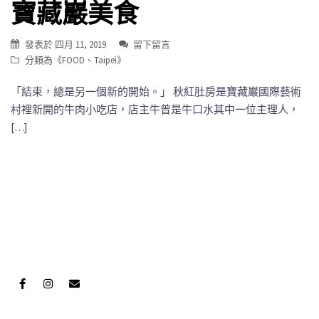
寶藏巖美食
發表於
四月 11, 2019
留下留言
分類為《
FOOD
、
Taipei
》
「結束，總是另一個新的開始。」 秋紅肚房是寶藏巖國際藝術
村裡新開的牛肉小吃店，店主牛曾是牛口水其中一位主理人，
[…]