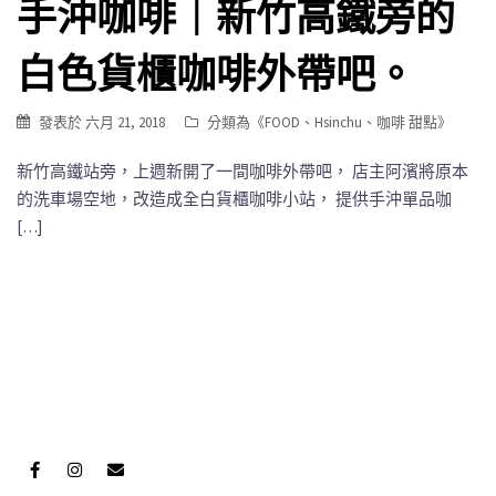
手沖咖啡｜新竹高鐵旁的
白色貨櫃咖啡外帶吧。
發表於
六月 21, 2018
分類為《
FOOD
、
Hsinchu
、
咖啡 甜點
》
新竹高鐵站旁，上週新開了一間咖啡外帶吧， 店主阿濱將原本
的洗車場空地，改造成全白貨櫃咖啡小站， 提供手沖單品咖
[…]