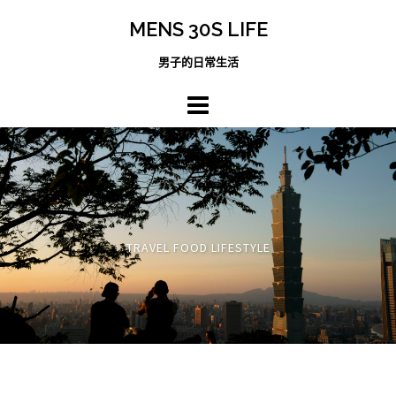
跳
MENS 30S LIFE
至
主
男子的日常生活
內
容
區
TRAVEL FOOD LIFESTYLE