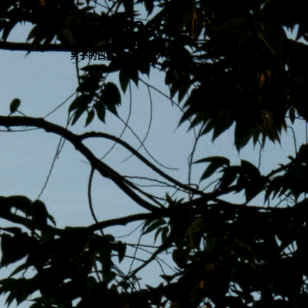
跳
MENS 30S LIFE
至
主
男子的日常生活
內
容
區