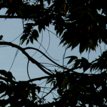
跳
MENS 30S LIFE
至
主
男子的日常生活
內
容
區