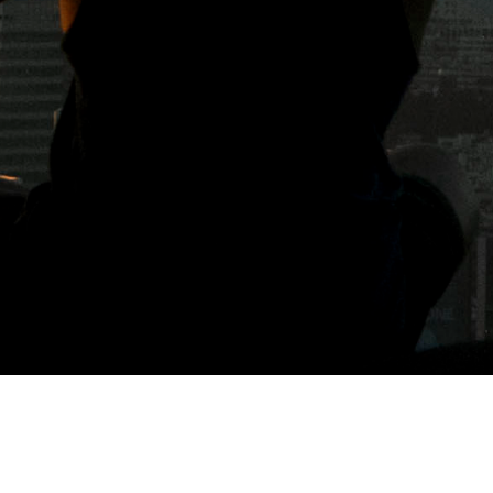
標籤: 自烘豆咖啡