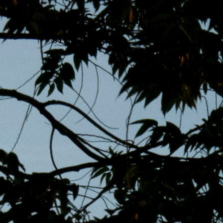
跳
MENS 30S LIFE
至
主
男子的日常生活
內
容
區