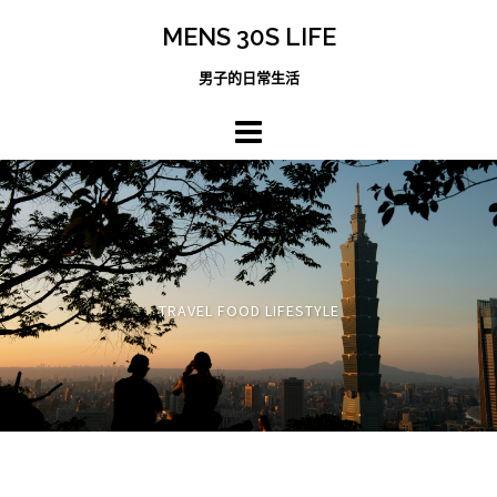
跳
MENS 30S LIFE
至
主
男子的日常生活
內
容
區
TRAVEL FOOD LIFESTYLE