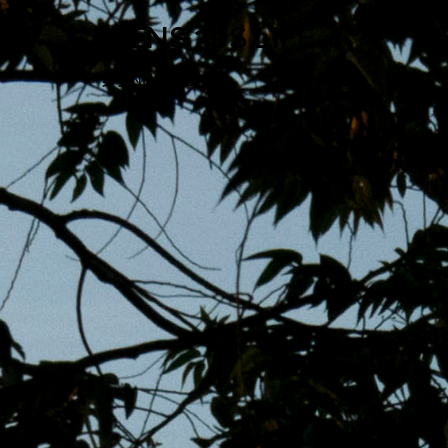
跳
MENS 30S LIFE
至
主
男子的日常生活
內
容
區