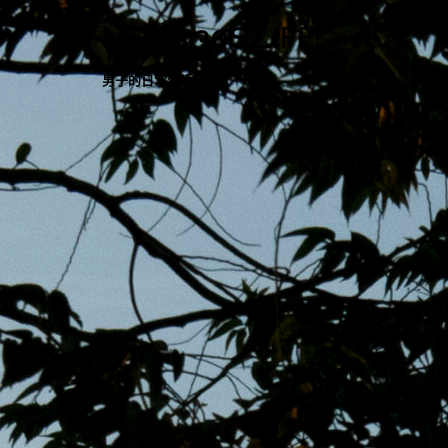
跳
MENS 30S LIFE
至
主
男子的日常生活
內
容
區