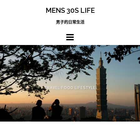
跳
MENS 30S LIFE
至
主
男子的日常生活
內
容
區
TRAVEL FOOD LIFESTYLE