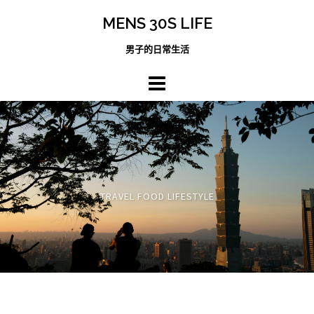
跳
MENS 30S LIFE
至
主
男子的日常生活
內
容
區
TRAVEL FOOD LIFESTYLE