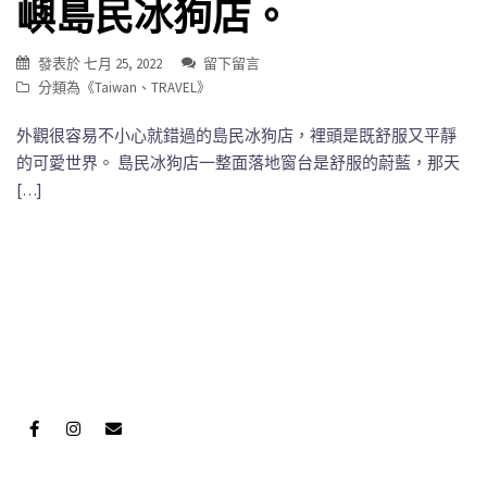
嶼島民冰狗店。
發表於
七月 25, 2022
留下留言
分類為《
Taiwan
、
TRAVEL
》
外觀很容易不小心就錯過的島民冰狗店，裡頭是既舒服又平靜
的可愛世界。 島民冰狗店一整面落地窗台是舒服的蔚藍，那天
[…]