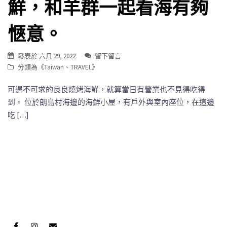
鮮，和羊群一起看海有夠
愜意。
發表於
六月 29, 2022
留下留言
分類為《
Taiwan
、
TRAVEL
》
可遇不可求的良良燒烤海鮮，就算當日有營業也不見得吃得
到。 位於朗島村海邊的海鮮小屋，有戶外與室內座位，在這邊
吃 […]