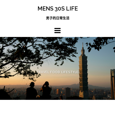
跳
MENS 30S LIFE
至
主
男子的日常生活
內
容
區
TRAVEL FOOD LIFESTYLE