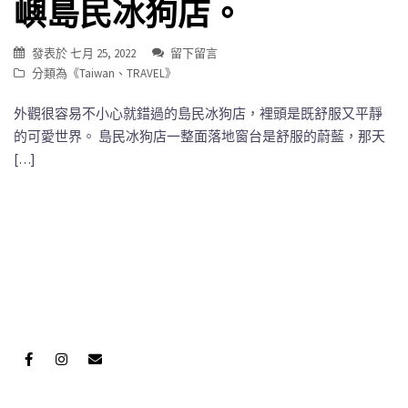
嶼島民冰狗店。
發表於
七月 25, 2022
留下留言
分類為《
Taiwan
、
TRAVEL
》
外觀很容易不小心就錯過的島民冰狗店，裡頭是既舒服又平靜
的可愛世界。 島民冰狗店一整面落地窗台是舒服的蔚藍，那天
[…]