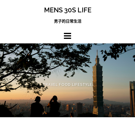
跳
MENS 30S LIFE
至
主
男子的日常生活
內
容
區
TRAVEL FOOD LIFESTYLE