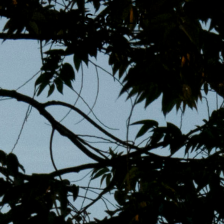
跳
MENS 30S LIFE
至
主
男子的日常生活
內
容
區