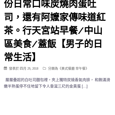
份日常口味炭燒肉蛋吐
司，還有阿嬤家傳味道紅
茶。行天宮站早餐/中山
區美食/蓋飯【男子的日
常生活】
發表於
四月 29, 2018
分類為《
美式餐廳 早午餐
》
層層疊起的白吐司麵包裡，夾上獨特炭燒香氣肉排， 和飽滿滑
嫩半熟蛋停不住地留下令人垂涎三尺的金黃蛋 […]