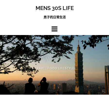
跳
MENS 30S LIFE
至
主
男子的日常生活
內
容
區
TRAVEL FOOD LIFESTYLE