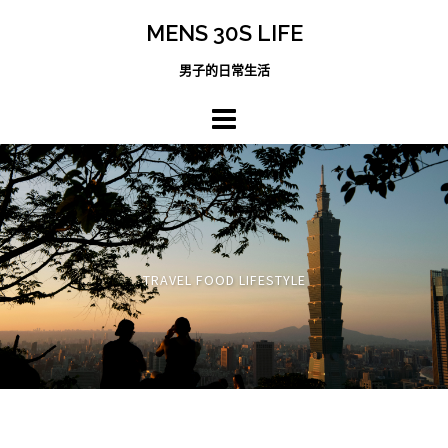
跳
MENS 30S LIFE
至
主
男子的日常生活
內
容
區
TRAVEL FOOD LIFESTYLE