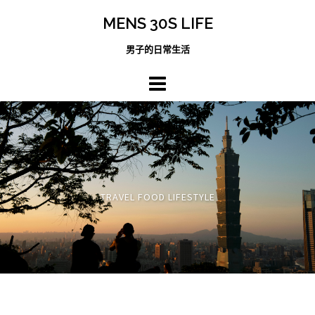
跳
MENS 30S LIFE
至
主
男子的日常生活
內
容
區
TRAVEL FOOD LIFESTYLE