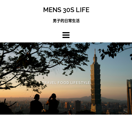
跳
MENS 30S LIFE
至
主
男子的日常生活
內
容
區
TRAVEL FOOD LIFESTYLE