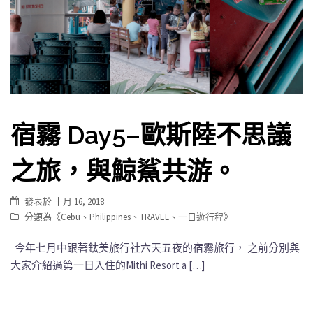
宿霧 Day5–歐斯陸不思議
之旅，與鯨鯊共游。
發表於
十月 16, 2018
分類為《
Cebu
、
Philippines
、
TRAVEL
、
一日遊行程
》
今年七月中跟著鈦美旅行社六天五夜的宿霧旅行， 之前分別與
大家介紹過第一日入住的Mithi Resort a […]