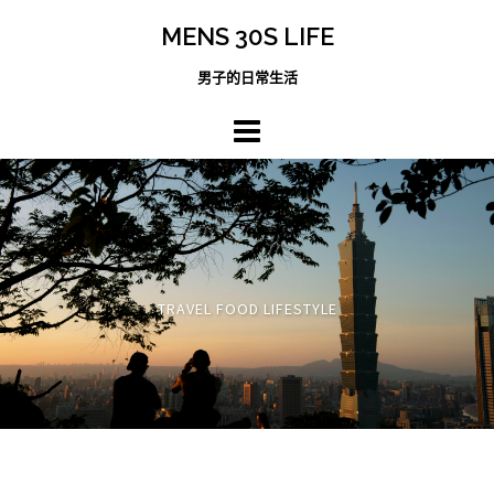
跳
MENS 30S LIFE
至
主
男子的日常生活
內
容
區
TRAVEL FOOD LIFESTYLE