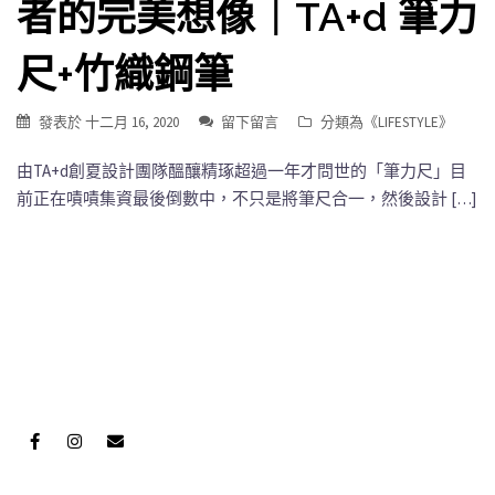
者的完美想像｜TA+d 筆力
尺+竹織鋼筆
發表於
十二月 16, 2020
留下留言
分類為《
LIFESTYLE
》
由TA+d創夏設計團隊醞釀精琢超過一年才問世的「筆力尺」目
前正在嘖嘖集資最後倒數中，不只是將筆尺合一，然後設計 […]