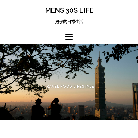
跳
MENS 30S LIFE
至
主
男子的日常生活
內
容
區
TRAVEL FOOD LIFESTYLE