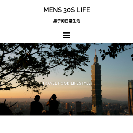
跳
MENS 30S LIFE
至
主
男子的日常生活
內
容
區
TRAVEL FOOD LIFESTYLE