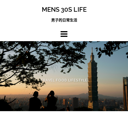
跳
MENS 30S LIFE
至
主
男子的日常生活
內
容
區
TRAVEL FOOD LIFESTYLE