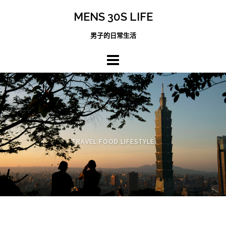
跳
MENS 30S LIFE
至
主
男子的日常生活
內
容
區
TRAVEL FOOD LIFESTYLE