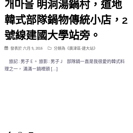
개마을 明洞湯鍋村，道地
韓式部隊鍋物傳統小店，2
號線建國大學站旁。
發表於
六月 9, 2016
分類為《
廣津區-建大站
》
旅記 : 男子 E 。 旅影 : 男子 J 部隊鍋一直是我很愛的韓式料
理之一， 滿滿ㄧ鍋裡頭 […]