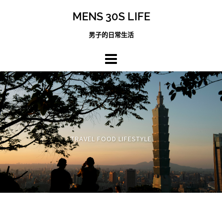
跳
MENS 30S LIFE
至
主
男子的日常生活
內
容
區
TRAVEL FOOD LIFESTYLE