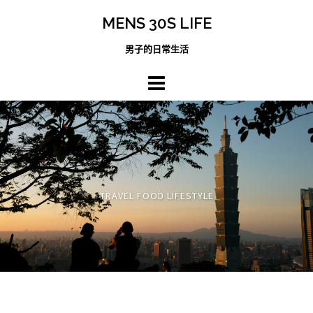
跳
MENS 30S LIFE
至
主
男子的日常生活
內
容
區
TRAVEL FOOD LIFESTYLE