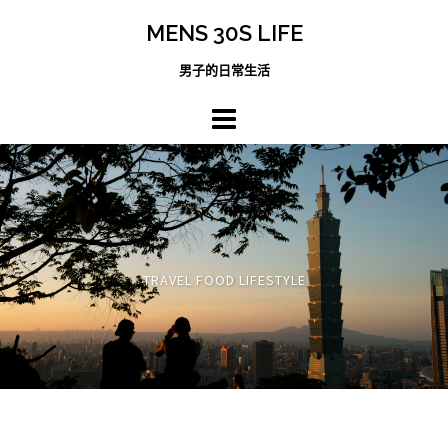
跳
MENS 30S LIFE
至
主
男子的日常生活
內
容
區
TRAVEL FOOD LIFESTYLE