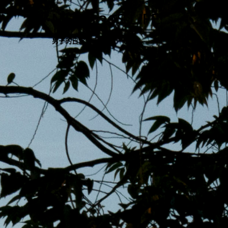
跳
MENS 30S LIFE
至
主
男子的日常生活
內
容
區