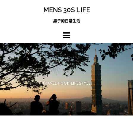
跳
MENS 30S LIFE
至
主
男子的日常生活
內
容
區
TRAVEL FOOD LIFESTYLE