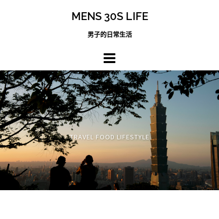
跳
MENS 30S LIFE
至
主
男子的日常生活
內
容
區
TRAVEL FOOD LIFESTYLE