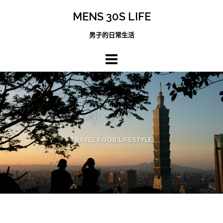
跳
MENS 30S LIFE
至
主
男子的日常生活
內
容
區
TRAVEL FOOD LIFESTYLE