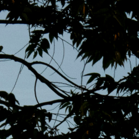
跳
MENS 30S LIFE
至
主
男子的日常生活
內
容
區