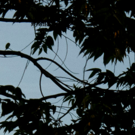
跳
MENS 30S LIFE
至
主
男子的日常生活
內
容
區