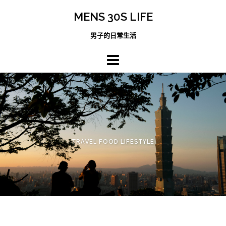
跳
MENS 30S LIFE
至
主
男子的日常生活
內
容
區
TRAVEL FOOD LIFESTYLE