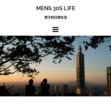
跳
MENS 30S LIFE
至
主
男子的日常生活
內
容
區
TRAVEL FOOD LIFESTYLE