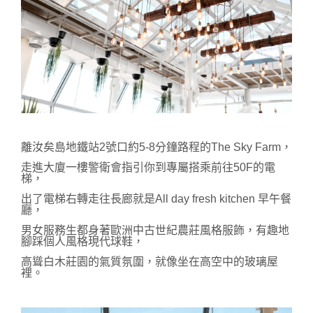
離汝矣島地鐵站2號口約5-8分鐘路程的The Sky Farm，
走進大廈一樓警衛會指引你到專屬搭乘前往50F的電
梯，
出了電梯右轉走往長廊就是All day fresh kitchen 早午餐
廳，
男女服務生都身著歐洲中古世紀農莊風格服飾，有趣地
腳踩個人風格現代球鞋，
高聳白木莊園的氣質氛圍，就像坐在高空中的玻璃屋
裡。