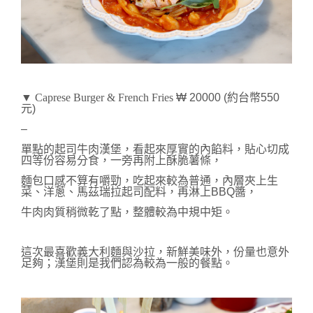
▼ Caprese Burger & French Fries
₩ 20000 (約台幣550
元)
–
單點的起司牛肉漢堡，看起來厚實的內餡料，貼心切成
四等份容易分食，
一旁再附上酥脆薯條，
麵包口感不算有嚼勁，吃起來較為普通，
內層夾上生
菜、洋蔥、馬茲瑞拉起司配料，再淋上BBQ醬，
牛肉肉質稍微乾了點，整體較為中規中矩。
這次最喜歡義大利麵與沙拉，新鮮美味外，份量也意外
足夠；
漢堡則是我們認為較為一般的餐點。