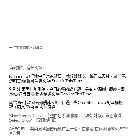
一併推廣你的粉絲專頁
首爾旅行 延伸閱讀 /
Ichizen，旅行途中日常茶飯事，就想好好吃一碗日式天丼。麻浦區/
這時首爾/新書精選文章/SeoulAtThisTime
양면성 兩面性咖啡館，今日心靈的處方箋，是有人情咖啡療癒。聖
水站/這時首爾/新書精選文章/SeoulAtThisTime
南怡島+小法國+晨靜樹木園一日遊，與One Stop Travel的幸福旅
程。兩水里/京畿道/江原道
Slow Steady Club ，時空白色系咖啡廳，品味設計慢活銀色拿鐵。
Select Shop/三清洞咖啡廳
AVEC EL，與蘋果拿鐵優雅地待上一會。首爾站/首爾咖啡/아베크엘/
후암동