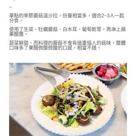
–
單點的季節蘑菇溫沙拉，份量相當多，適合2~3人一起
分食，
使用了生菜、牡蠣
蘑菇、白木耳、葡萄乾等，再淋上
蘋
果醋醬，
蔬菜鮮甜、而料理的蘑菇不會有過重惱人的菇味，整體
口味多了果醋微酸微酸的口感，相當不錯。