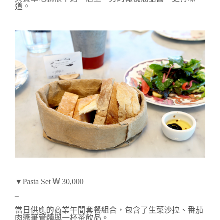
道。
▼Pasta Set
₩
30,000
–
當日供應的商業午間套餐組合，包含了生菜沙拉、番茄
肉醬筆管麵與一杯茶飲品。