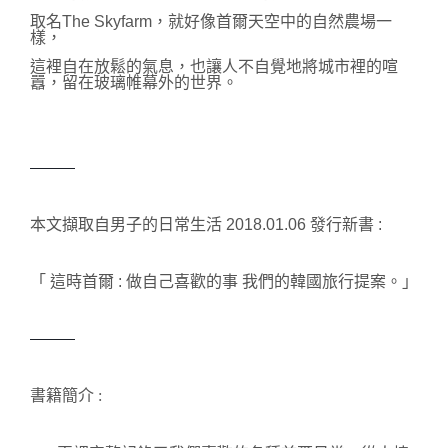
取名The Skyfarm，
就好像首爾天空中的自然農場一
樣，
這裡自在放鬆的氣息，也
讓人不自覺地將城市裡的喧
囂，留在玻璃帷幕外的世界。
———
本文擷取自男子的日常生活 2018.01.06 發行新書 :
「 這時首爾 : 
做自己喜歡的事 我們的韓國旅行提案
。」
———
書籍簡介 :