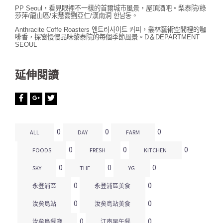
PP Seoul，看見眼裡不一樣的首爾城市風景，屋頂酒吧。梨泰院/綠
莎萍/龍山區/宋慧喬劉亞仁/漢南洞 한남동。
Anthracite Coffe Roasters 앤트러사이트 커피，叢林藝術空間裡的咖
啡香，探窗慢慢品味黎泰院的每個季節風景。D＆DEPARTMENT
SEOUL
延伸閱讀
0
0
0
ALL
DAY
FARM
0
0
0
FOODS
FRESH
KITCHEN
0
0
0
SKY
THE
YG
0
0
永登浦區
永登浦區美食
0
0
汝矣島站
汝矣島站美食
0
0
汝矣島餐廳
江南早午餐