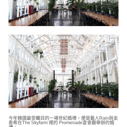
今年韓國最受矚目的一場世紀婚禮，便是藝人Rain與金
泰希在The Skyfarm 裡的 Promenade宴會廳舉辦的婚