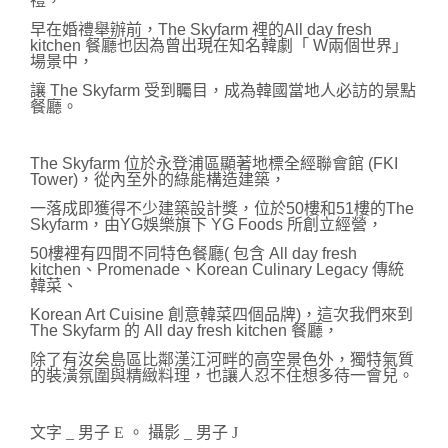
禮，
早在婚禮舉辦前，The Skyfarm 裡的All day fresh 
kitchen 餐廳也因為曾出現在知名韓劇「 W兩個世界」
場景中，
讓 The Skyfarm 受到矚目，成為韓國當地人必訪的景點
餐廳。
The Skyfarm 
位於永登浦區顯著地標全經聯會館 (FKI 
Tower)，從內至外的綠能構造建築，
一落成即獲得不少建築設計獎，
位於50樓和51樓的
The 
Skyfarm
，
由YG娛樂旗下 YG Foods 所創立經營，
50樓裡有四間不同特色餐廳( 包含 
All day fresh 
kitchen、Promenade、
Korean Culinary Legacy 傳統
韓菜、
Korean Art Cuisine 創意韓菜四個品牌)，
這次我們來到 
The Skyfarm 的
 All day fresh kitchen 餐廳，
除了有汝矣島區比鄰漢江河畔的高空景色外，
獨特氣質
的裝潢氛圍與精緻料理，也讓人忍不住想多待一會兒。
文字 _ 男子 E 。 攝影 _ 男
子 J