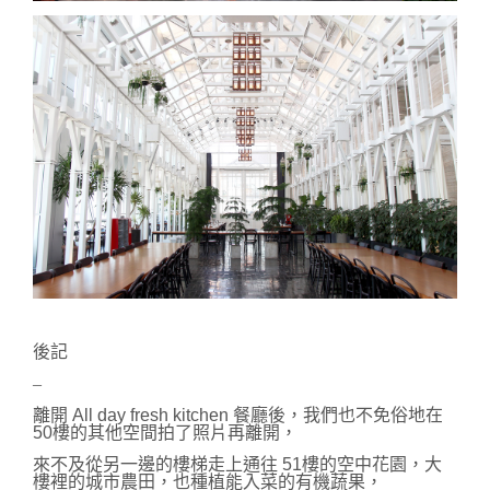
後記
–
離開 All day fresh kitchen 餐廳後，我們也不免俗地在
50樓的其他空間拍了照片再離開，
來不及從另一邊的樓梯走上通往 51樓的空中花園，
大
樓裡的城市農田，也種植能入菜的有機蔬果，