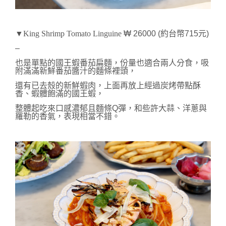
▼King Shrimp Tomato Linguine
₩ 26000 (約台幣715元)
–
也是單點的國王蝦番茄扁麵，份量也適合兩人分食，吸
附滿滿新鮮番茄醬汁的麵條裡頭，
還有已去殼的新鮮蝦肉，
上面再放上經過炭烤帶點酥
香、蝦體飽滿的國王蝦，
整體起吃來口感濃郁且麵條Q彈，和
些許大蒜、洋蔥與
羅勒的香氣，表現相當不錯。