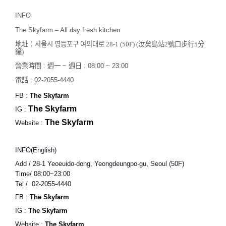
INFO
The Skyfarm – All day fresh kitchen 
地址：서울시 영등포구 여의대로 28-1 (50F)
(汝矣島站2號口步行5分
鐘)
營業時間 :
週一 ~
週日 : 08:00 ~ 23:00
電話 :
02-2055-4440
FB :
The Skyfarm 
The Skyfarm
IG :
The Skyfarm
Website :
INFO
(English)
Add / 28-1 Yeoeuido-dong, Yeongdeungpo-gu, Seoul (50F)
Time/ 08:00~23:00
Tel /  
02-2055-4440
FB :
The Skyfarm 
IG :
The Skyfarm
Website :
The Skyfarm