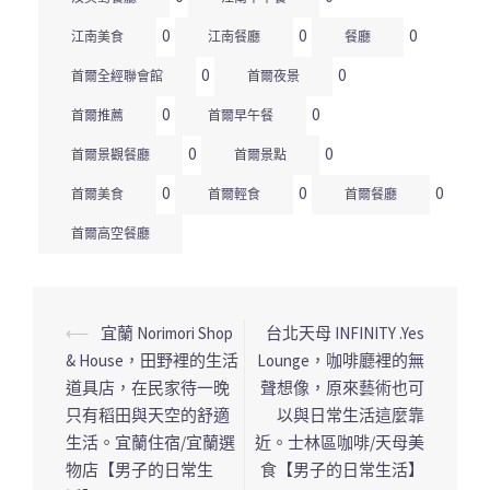
0
0
0
江南美食
江南餐廳
餐廳
0
0
首爾全經聯會館
首爾夜景
0
0
首爾推薦
首爾早午餐
0
0
首爾景觀餐廳
首爾景點
0
0
0
首爾美食
首爾輕食
首爾餐廳
首爾高空餐廳
⟵
宜蘭 Norimori Shop
台北天母 INFINITY .Yes
文
& House，田野裡的生活
Lounge，咖啡廳裡的無
章
道具店，在民家待一晚
聲想像，原來藝術也可
導
只有稻田與天空的舒適
以與日常生活這麼靠
覽
生活。宜蘭住宿/宜蘭選
近。士林區咖啡/天母美
列
物店【男子的日常生
食【男子的日常生活】