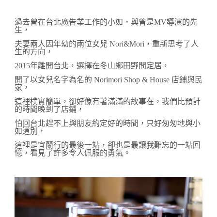
過去曾在台北廣告業工作的小如，與曾是MV導演的先
生，
夫妻兩人因年幼的兩位女兒
Nori&Mori，重新思考了人
生的方向，
2015年離開台北，選擇在冬山鄉田野間定居，
開了以女兒名字為名的
Norimori Shop & House 店鋪與民
家，
這裡樸實簡單，卻好像有著滿滿的故事在，
我們比預計
的時間晚到了店鋪，
怕回台北趕不上與朋友約定好的時間，只好匆匆地與小
如道別，
這裡是宜蘭行的最後一站，卻也是最讓我難忘的一站回
憶，看見了許多令人佩服的勇氣。