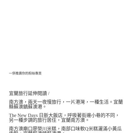
一併推廣你的粉絲專頁
宜蘭旅行延伸閱讀 /
南方澳，兩天一夜慢旅行，一片港灣，一種生活。宜蘭
縣蘇澳鎮蘇澳港。
The New Days 日新大飯店，呼吸著街邊小巷的不同，
另一種步調的旅行居住，宜蘭南方澳。
南方澳廟口廖榮川米糕，南部口味軟Q米糕灑滿小黃瓜