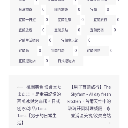
0
0
0
台灣旅遊
國內旅遊
宜蘭
0
0
0
宜蘭一日遊
宜蘭住宿
宜蘭旅行
0
0
0
宜蘭旅遊
宜蘭景點
宜蘭民宿
0
0
宜蘭生活道具
宜蘭童玩節
0
0
0
宜蘭縣
宜蘭訂房
宜蘭選物
0
宜蘭選物店
日式選物店
⟵
桃園美食 慢食堂た
【男子首爾旅行】The
文
またま ，是幸福記憶的
Skyfarm – All day fresh
章
西瓜冰與烤麻糬。日式
kitchen，首爾天空中的
導
刨冰/冰品/Tama
玻璃莊園料理餐廳。永
覽
Tama【男子的日常生
登浦區美食/汝矣島站
列
活】
⟶