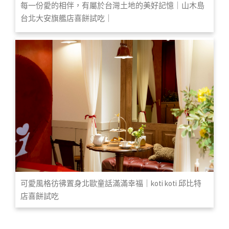
每一份愛的相伴，有屬於台灣土地的美好記憶｜山木島
台北大安旗艦店喜餅試吃｜
可愛風格彷彿置身北歐童話滿滿幸福｜koti koti 邱比特
店喜餅試吃