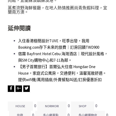
肉鬆，宜蘭蘇澳鎮蘇澳港。
蒸煮流野海鮮餐廳，在地人熱情推薦尚青魚蝦料理，宜
蘭南方澳。
延伸閱讀
入住香港極簡設計TUVE，旺季出發，我用
Booking.com存下未來的旅費｜訂房回饋TWD900
宿霧 Bayfront Hotel Cebu 海灣酒店｜現代設計風格，
與SM City購物中心和7-11為鄰。
【男子首爾旅行】首爾弘大住宿 Hongdae One
House，家庭式公寓房，交通便利，溫馨寬敞舒適。
提供wifi機/萬用插座/外賣餐點叫送/訂房優惠折扣
0
0
0
HOUSE
NORIMORI
SHOP
0
0
0
住宿
冬山鄉景點
冬山鄉選物店