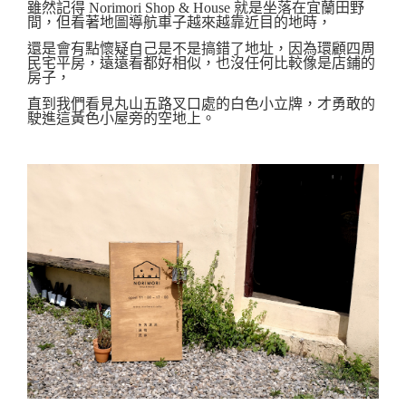
雖然記得 Norimori Shop & House 就是坐落在宜蘭田野
間，但
看著地圖導航車子越來越靠近目的地時，
還是會有點懷疑自己是不是搞錯了地址，因為環顧
四周
民宅平房，遠遠看都好相似，也沒任何比較像是店鋪的
房子，
直到我們看見丸山五路叉口處的白色小立牌，才勇敢的
駛進這黃色小屋旁的空地上。