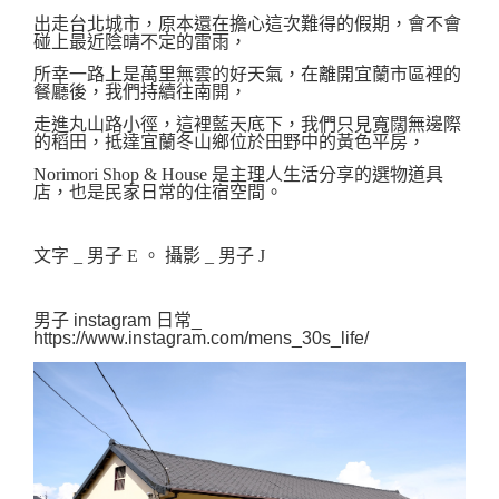
出走台北城市，原本還在擔心這次難得的假期，會不會
碰上最近陰晴不定的雷雨，
所幸一路上是萬里無雲的好天氣，在離開宜蘭市區裡的
餐廳後，我們持續往南開，
走進丸山路
小徑
，這裡藍天底下，我們只見寬闊無邊際
的稻田，抵達宜蘭冬山鄉位於田野中的黃色平房，
Norimori Shop & House 是主理人生活分享的選物道具
店，也是民家日常的住宿空間。
文字 _ 男子 E 。 攝影 _ 男
子 J 
男子 instagram 日常_ 
https://www.instagram.com/mens_30s_life/