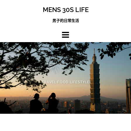
跳
MENS 30S LIFE
至
主
男子的日常生活
內
容
區
TRAVEL FOOD LIFESTYLE