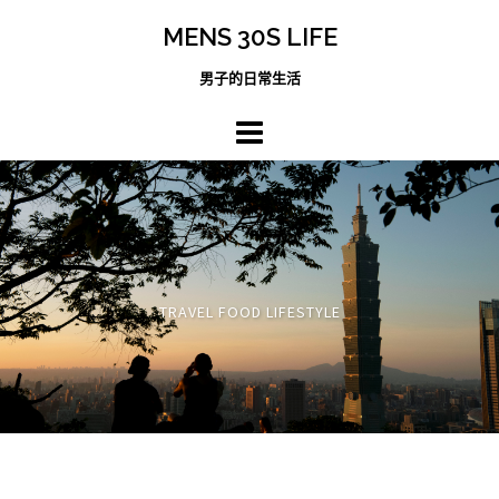
跳
MENS 30S LIFE
至
主
男子的日常生活
內
容
區
TRAVEL FOOD LIFESTYLE