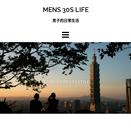
跳
MENS 30S LIFE
至
主
男子的日常生活
內
容
區
TRAVEL FOOD LIFESTYLE