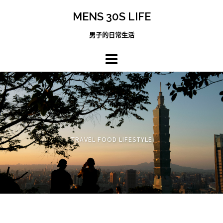
跳
MENS 30S LIFE
至
主
男子的日常生活
內
容
區
TRAVEL FOOD LIFESTYLE