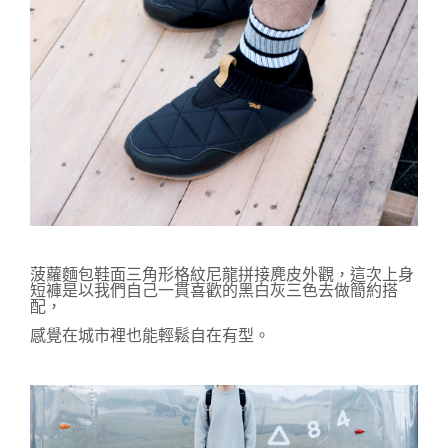
菠蘿麵包鞋
面三角形格紋尼龍拼接麂皮外觀，
這次上身
短褲是以我們自己一貫喜歡的黑白灰三色去做簡約搭
配，
感覺在城市裡也能輕鬆自在有型。