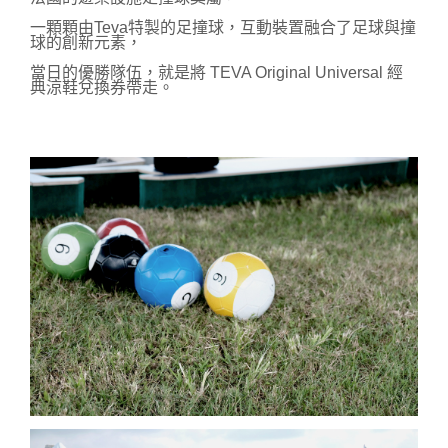
一顆顆
由Teva特製的足撞球，
互動裝置融合了足球與撞
球的創新元素，
當日的優勝隊伍，就是將 TEVA Original Universal 經
典涼鞋兌換券帶走。