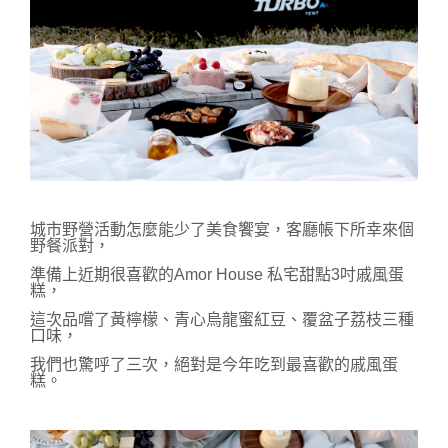
城市野營活動怎麼能少了美食饗宴，客廳帳下所幸來個
野餐派對，
準備上近期很喜歡的
Amor House 私宅甜點
3吋戚風蛋
糕，
這次品嚐了黃檸檬、青心烏龍蜜紅豆、覆盆子荔枝三種
口味，
我們也驚呼了三次，絕對是今年吃到最喜歡的戚風蛋
糕。