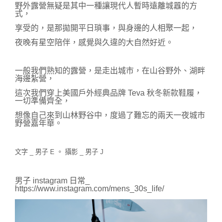
野外露營無疑是其中一種讓現代人暫時遠離城囂的方
式，
享受的，是那拋開平日瑣事，與身邊的人相聚一起，
夜晚有星空陪伴，感覺與久違的大自然好近。 
一般我們熟知的露營，是走出城市，在山谷野外、湖畔
海邊紮營，
這次我們穿上美國戶外經典品牌 Teva 秋冬新款鞋履，
一
切準備齊全，
想像自己來到山林野谷中，度過了難忘的兩天一夜城市
野營嘉年華。
文字 _ 男子 E 。 攝影 _ 男
子 J
男子 instagram 日常_ 
https://www.instagram.com/mens_30s_life/