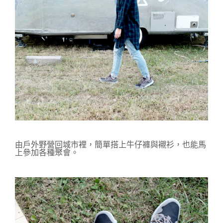
由戶外野營回城市裡，
簡單搭上牛仔褲與襯衫，
也能馬
上參加各種聚會。