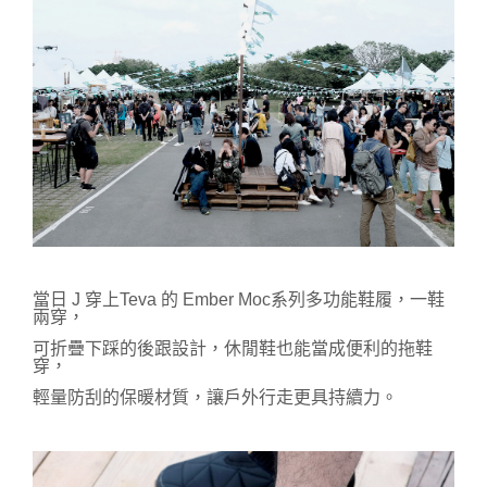
當日 J 穿上Teva 的 Ember Moc系列多功能鞋履，一鞋
兩穿，
可折疊下踩的後跟設計，休閒鞋也能當成便利的拖鞋
穿，
輕量防刮的保暖材質，讓戶外行走更具持續力。