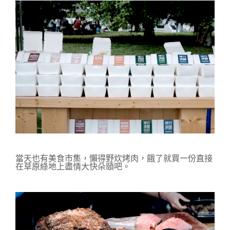
當天也有美食市集，懶得野炊烤肉，餓了就買一份直接
在草原綠地上盡情大快朵頤吧。