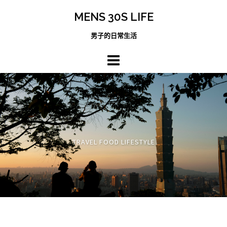
跳
MENS 30S LIFE
至
主
男子的日常生活
內
容
區
TRAVEL FOOD LIFESTYLE