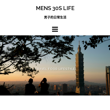
跳
MENS 30S LIFE
至
主
男子的日常生活
內
容
區
TRAVEL FOOD LIFESTYLE