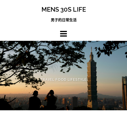
跳
MENS 30S LIFE
至
主
男子的日常生活
內
容
區
TRAVEL FOOD LIFESTYLE