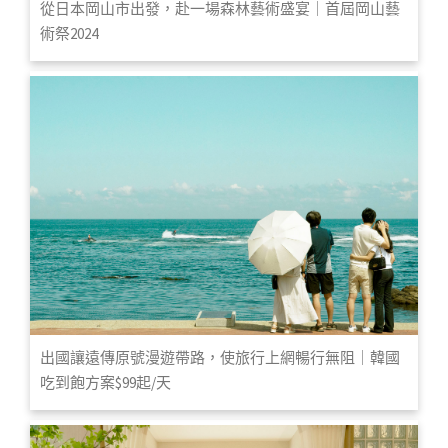
從日本岡山市出發，赴一場森林藝術盛宴｜首屆岡山藝
術祭2024
出國讓遠傳原號漫遊帶路，使旅行上網暢行無阻｜韓國
吃到飽方案$99起/天