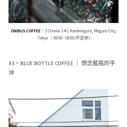
ONIBUS COFFEE
｜2 Chome-14-1 Kamimeguro, Meguro City,
Tokyo ｜09:00 ~18:00 (不定休)
#3。BLUE BOTTLE COFFEE ｜ 想念藍瓶的手
沖