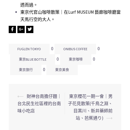
透而過。
東京代官山咖啡散策｜在Lurf MUSEUM 藝廊咖啡廳當
天馬行空的大人。
0
0
FUGLEN TOKYO
ONIBUS COFFEE
0
0
東京BLUE BOTTLE
東京咖啡
0
東京旅行
東京美食
⟵
財神台南擔仔麵｜
東京櫻花一期一會｜男
文
台北民生社區裡的台南
子花見散策(千鳥之淵、
章
味小吃店
目黑川、新井藥師前
導
站、芭蕉通り)
⟶
覽