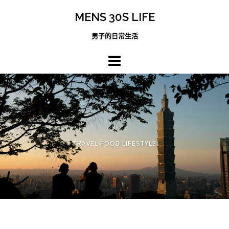
跳
MENS 30S LIFE
至
主
男子的日常生活
內
容
區
TRAVEL FOOD LIFESTYLE