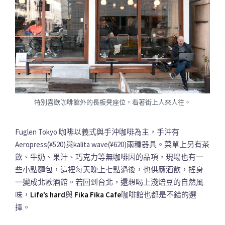
特別喜歡咖啡館外的長板凳座位，看著街上人來人往。
Fuglen Tokyo 咖啡以義式與手沖咖啡為主，手沖有
Aeropress(¥520)與kalita wave(¥620)兩種器具。菜單上另有茶
飲、牛奶、果汁、巧克力等無咖啡因的品項，現場也有一
些小點麵包，這裡每天晚上七點過後，也供應酒飲，搖身
一變成北歐酒館。若回到台北，還想喝上淺焙豆的自然風
味，
Life’s hard
與
Fika Fika Cafe
咖啡館也都是不錯的選
擇。