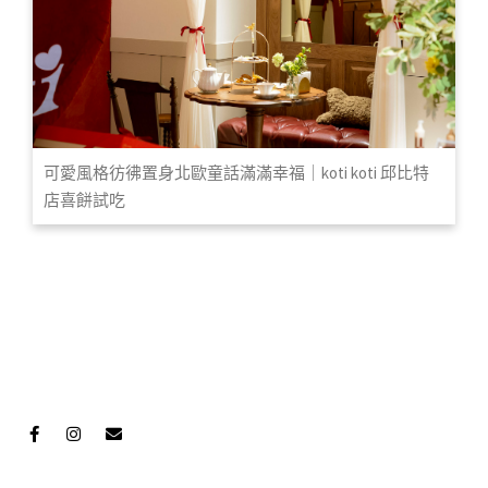
可愛風格彷彿置身北歐童話滿滿幸福｜koti koti 邱比特
店喜餅試吃