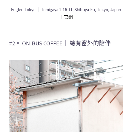
Fuglen Tokyo ｜Tomigaya 1-16-11, Shibuya-ku, Tokyo, Japan
｜
官網
#2。 ONIBUS COFFEE｜ 總有窗外的陪伴