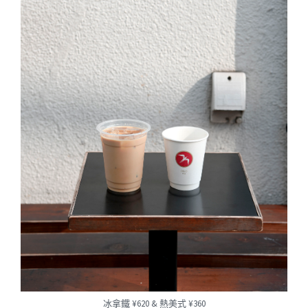
冰拿鐵 ¥620 & 熱美式 ¥360